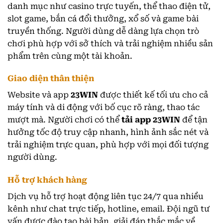
danh mục như casino trực tuyến, thể thao điện tử,
slot game, bắn cá đổi thưởng, xổ số và game bài
truyền thống. Người dùng dễ dàng lựa chọn trò
chơi phù hợp với sở thích và trải nghiệm nhiều sản
phẩm trên cùng một tài khoản.
Giao diện thân thiện
Website và app
23WIN
được thiết kế tối ưu cho cả
máy tính và di động với bố cục rõ ràng, thao tác
mượt mà. Người chơi có thể
tải app
23WIN
để tận
hưởng tốc độ truy cập nhanh, hình ảnh sắc nét và
trải nghiệm trực quan, phù hợp với mọi đối tượng
người dùng.
Hỗ trợ khách hàng
Dịch vụ hỗ trợ hoạt động liên tục 24/7 qua nhiều
kênh như chat trực tiếp, hotline, email. Đội ngũ tư
vấn được đào tạo bài bản, giải đáp thắc mắc về