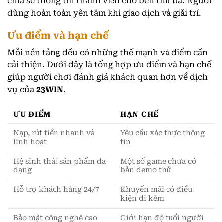
chia sẻ thông tin thành viên cho bên thứ ba. Người
dùng hoàn toàn yên tâm khi giao dịch và giải trí.
Ưu điểm và hạn chế
Mỗi nền tảng đều có những thế mạnh và điểm cần
cải thiện. Dưới đây là tổng hợp ưu điểm và hạn chế
giúp người chơi đánh giá khách quan hơn về dịch
vụ của
23WIN
.
ƯU ĐIỂM
HẠN CHẾ
Nạp, rút tiền nhanh và
Yêu cầu xác thực thông
linh hoạt
tin
Hệ sinh thái sản phẩm đa
Một số game chưa có
dạng
bản demo thử
Hỗ trợ khách hàng 24/7
Khuyến mãi có điều
kiện đi kèm
Bảo mật công nghệ cao
Giới hạn độ tuổi người