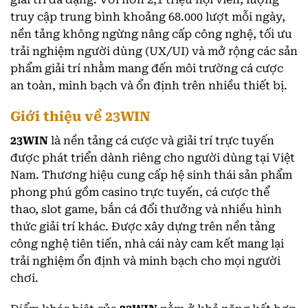
truy cập trung bình khoảng 68.000 lượt mỗi ngày,
nền tảng không ngừng nâng cấp công nghệ, tối ưu
trải nghiệm người dùng (UX/UI) và mở rộng các sản
phẩm giải trí nhằm mang đến môi trường cá cược
an toàn, minh bạch và ổn định trên nhiều thiết bị.
Giới thiệu về
23WIN
23WIN
là nền tảng cá cược và giải trí trực tuyến
được phát triển dành riêng cho người dùng tại Việt
Nam. Thương hiệu cung cấp hệ sinh thái sản phẩm
phong phú gồm casino trực tuyến, cá cược thể
thao, slot game, bắn cá đổi thưởng và nhiều hình
thức giải trí khác. Được xây dựng trên nền tảng
công nghệ tiên tiến, nhà cái này cam kết mang lại
trải nghiệm ổn định và minh bạch cho mọi người
chơi.