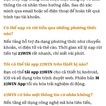
thông tin cá nhân theo hướng dẫn. Sau đó xác
minh qua email hoặc số điện thoại để hoàn tất quá
trình tạo tài khoản.
Có thể nạp và rút tiền qua những phương thức
nào?
Nền tảng hỗ trợ đa dạng phương thức như chuyển
khoản, ví điện tử và thẻ cào. Thời gian xử lý nạp rút
tiền tại
23WIN
rất nhanh, chỉ mất vài phút.
Tôi có thể tải app
23WIN
trên thiết bị nào?
Bạn có thể
tải app
23WIN
cho cả thiết bị Android,
iOS và sử dụng trên trình duyệt web. Phiên bản
M
23WIN
App
tối ưu hóa trải nghiệm di động.
23WIN
có bảo mật thông tin cá nhân không?
Nền tảng sử dụng công nghệ mã hóa tiên tiến,