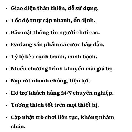
Giao diện thân thiện, dễ sử dụng.
Tốc độ truy cập nhanh, ổn định.
Bảo mật thông tin người chơi cao.
Đa dạng sản phẩm cá cược hấp dẫn.
Tỷ lệ kèo cạnh tranh, minh bạch.
Nhiều chương trình khuyến mãi giá trị.
Nạp rút nhanh chóng, tiện lợi.
Hỗ trợ khách hàng 24/7 chuyên nghiệp.
Tương thích tốt trên mọi thiết bị.
Cập nhật trò chơi liên tục, không nhàm
chán.