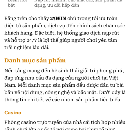
Điểm nổi
Nạp rút nhanh, bảo mật cao, sản phẩm đa
bật
dạng, ưu đãi hấp dẫn
Bảng trên cho thấy
23WIN
chú trọng tối ưu toàn
diện từ sản phẩm, dịch vụ đến chính sách chăm sóc
khách hàng. Đặc biệt, hệ thống giao dịch nạp rút
và hỗ trợ 24/7 là lợi thế giúp người chơi yên tâm
trải nghiệm lâu dài.
Danh mục sản phẩm
Nền tảng mang đến hệ sinh thái giải trí phong phú,
đáp ứng nhu cầu đa dạng của người chơi tại Việt
Nam. Mỗi danh mục sản phẩm đều được đầu tư bài
bản về nội dung, công nghệ và bảo mật. Dưới đây là
thông tin chi tiết về các nhóm sản phẩm tiêu biểu.
Casino
Phòng casino trực tuyến của nhà cái tích hợp nhiều
sảnh chơi lớn quốc tế với game bài thực tế như