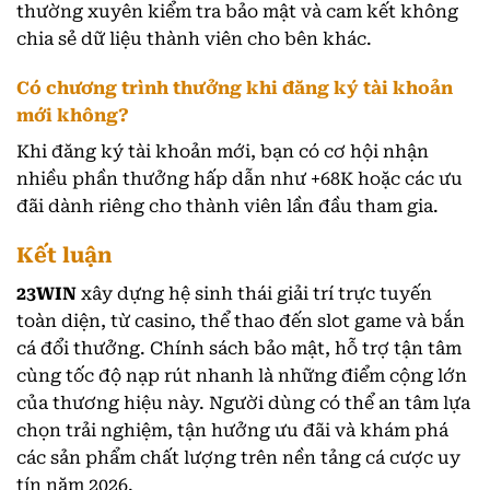
thường xuyên kiểm tra bảo mật và cam kết không
chia sẻ dữ liệu thành viên cho bên khác.
Có chương trình thưởng khi đăng ký tài khoản
mới không?
Khi đăng ký tài khoản mới, bạn có cơ hội nhận
nhiều phần thưởng hấp dẫn như +68K hoặc các ưu
đãi dành riêng cho thành viên lần đầu tham gia.
Kết luận
23WIN
xây dựng hệ sinh thái giải trí trực tuyến
toàn diện, từ casino, thể thao đến slot game và bắn
cá đổi thưởng. Chính sách bảo mật, hỗ trợ tận tâm
cùng tốc độ nạp rút nhanh là những điểm cộng lớn
của thương hiệu này. Người dùng có thể an tâm lựa
chọn trải nghiệm, tận hưởng ưu đãi và khám phá
các sản phẩm chất lượng trên nền tảng cá cược uy
tín năm 2026.