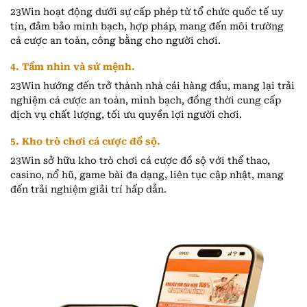
23Win hoạt động dưới sự cấp phép từ tổ chức quốc tế uy
tín, đảm bảo minh bạch, hợp pháp, mang đến môi trường
cá cược an toàn, công bằng cho người chơi.
4. Tầm nhìn và sứ mệnh.
23Win hướng đến trở thành nhà cái hàng đầu, mang lại trải
nghiệm cá cược an toàn, minh bạch, đồng thời cung cấp
dịch vụ chất lượng, tối ưu quyền lợi người chơi.
5. Kho trò chơi cá cược đồ sộ.
23Win sở hữu kho trò chơi cá cược đồ sộ với thể thao,
casino, nổ hũ, game bài đa dạng, liên tục cập nhật, mang
đến trải nghiệm giải trí hấp dẫn.