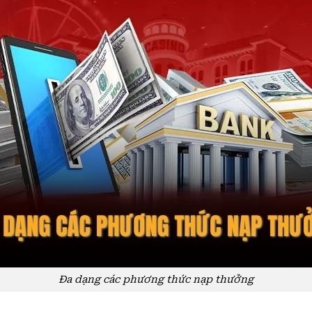
Đa dạng các phương thức nạp thưởng