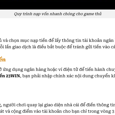
Quy trình nạp vốn nhanh chóng cho game thủ
 và chọn mục nạp tiền để lấy thông tin tài khoản ngân 
i lần giao dịch là điều bắt buộc để tránh gửi tiền vào 
iền
mở ứng dụng ngân hàng hoặc ví điện tử để tiến hành ch
iền 23WIN
, bạn phải nhập chính xác nội dung chuyển k
 người chơi quay lại giao diện nhà cái để điền thông ti
oát và cộng điểm vào tài khoản cho bạn chỉ trong vòng 3