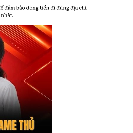
ể đảm bảo dòng tiền đi đúng địa chỉ.
 nhất.