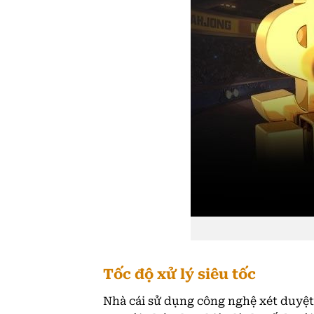
Tốc độ xử lý siêu tốc
Nhà cái sử dụng công nghệ xét duyệt 