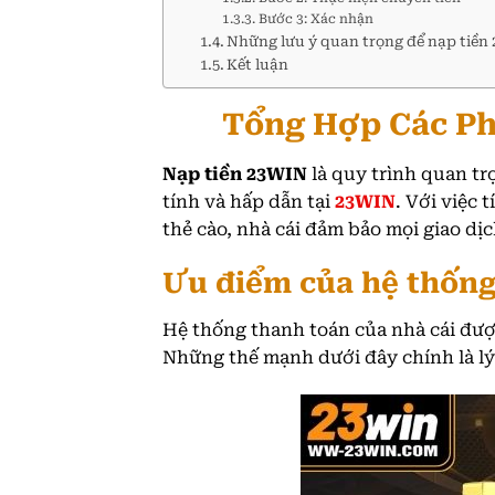
Bước 3: Xác nhận
Những lưu ý quan trọng để nạp tiền
Kết luận
Tổng Hợp Các Ph
Nạp tiền 23WIN
là quy trình quan t
tính và hấp dẫn tại
23WIN
. Với việc
thẻ cào, nhà cái đảm bảo mọi giao dị
Ưu điểm của hệ thống
Hệ thống thanh toán của nhà cái được
Những thế mạnh dưới đây chính là lý 