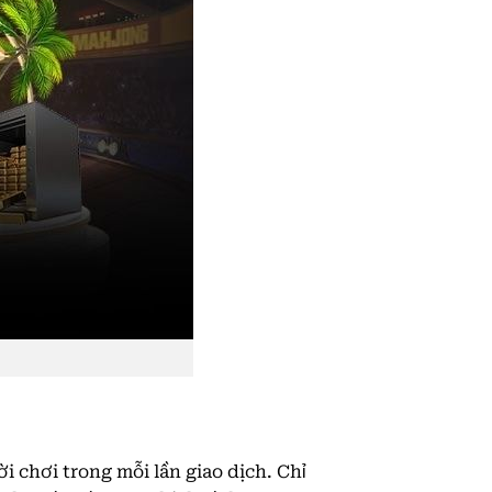
i chơi trong mỗi lần giao dịch. Chỉ