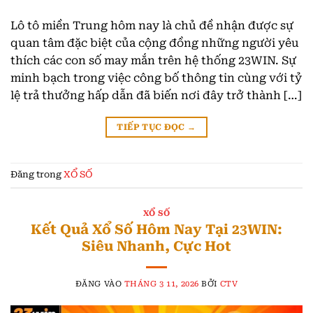
Lô tô miền Trung hôm nay là chủ đề nhận được sự
quan tâm đặc biệt của cộng đồng những người yêu
thích các con số may mắn trên hệ thống 23WIN. Sự
minh bạch trong việc công bố thông tin cùng với tỷ
lệ trả thưởng hấp dẫn đã biến nơi đây trở thành […]
TIẾP TỤC ĐỌC
→
Đăng trong
XỔ SỐ
XỔ SỐ
Kết Quả Xổ Số Hôm Nay Tại 23WIN:
Siêu Nhanh, Cực Hot
ĐĂNG VÀO
THÁNG 3 11, 2026
BỞI
CTV