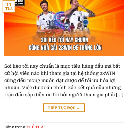
11
Th3
Soi kèo tối nay chuẩn là mục tiêu hàng đầu mà bất
cứ hội viên nào khi tham gia tại hệ thống 23WIN
cũng đều mong muốn đạt được để tối ưu hóa lợi
nhuận. Việc dự đoán chính xác kết quả của những
trận đấu sắp diễn ra đòi hỏi người tham gia phải […]
TIẾP TỤC ĐỌC
→
Đăng trong
THỂ THAO