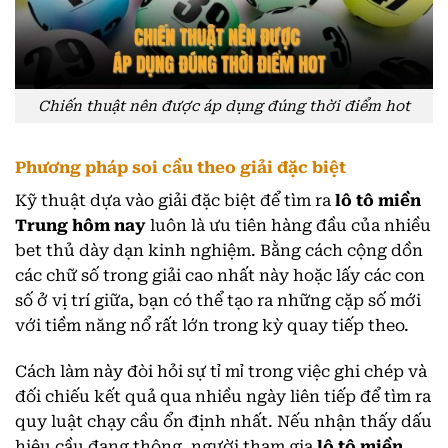
Chiến thuật nên được áp dụng đúng thời điểm hot
Phương pháp soi cầu theo giải đặc biệt
Kỹ thuật dựa vào giải đặc biệt để tìm ra
lô tô miền
Trung hôm nay
luôn là ưu tiên hàng đầu của nhiều
bet thủ dày dạn kinh nghiệm. Bằng cách cộng dồn
các chữ số trong giải cao nhất này hoặc lấy các con
số ở vị trí giữa, bạn có thể tạo ra những cặp số mới
với tiềm năng nổ rất lớn trong kỳ quay tiếp theo.
Cách làm này đòi hỏi sự tỉ mỉ trong việc ghi chép và
đối chiếu kết quả qua nhiều ngày liên tiếp để tìm ra
quy luật chạy cầu ổn định nhất. Nếu nhận thấy dấu
hiệu cầu đang thông, người tham gia
lô tô miền