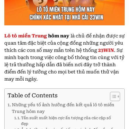
Lô tô miền Trung
hôm nay
là chủ đề nhận được sự
quan tâm đặc biệt của cộng đồng những người yêu
thích các con số may mắn trên hệ thống
23WIN
. Sự
minh bạch trong việc công bố thông tin cùng với tỷ
lệ trả thưởng hấp dẫn đã biến nơi đây trở thành
điểm đến lý tưởng cho mọi bet thủ muốn thử vận
may mỗi ngày.
Table of Contents
Những yếu tố ảnh hưởng đến kết quả lô tô miền
Trung hôm nay
Tần suất xuất hiện cực ấn tượng của các cặp số
đẹp