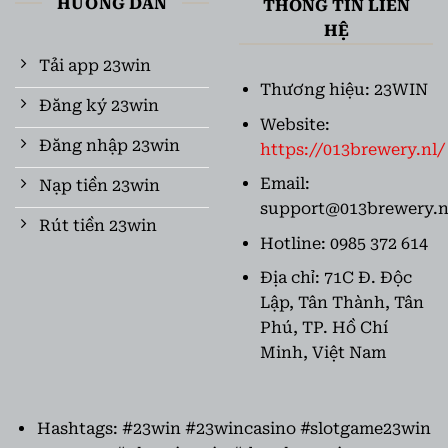
HƯỚNG DẪN
THÔNG TIN LIÊN
HỆ
Tải app 23win
Thương hiệu: 23WIN
Đăng ký 23win
Website:
Đăng nhập 23win
https://013brewery.nl/
Email:
Nạp tiền 23win
support@013brewery.n
Rút tiền 23win
Hotline: 0985 372 614
Địa chỉ: 71C Đ. Độc
Lập, Tân Thành, Tân
Phú, TP. Hồ Chí
Minh, Việt Nam
Hashtags: #23win #23wincasino #slotgame23win