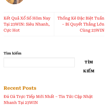
Kết Quả Xổ Số Hôm Nay
Thống Kê Đặc Biệt Tuần
Tại 23WIN: Siêu Nhanh,
– Bí Quyết Thắng Lớn
Cực Hot
Cùng 23WIN
Tìm kiếm
TÌM
KIẾM
Recent Posts
Đá Gà Trực Tiếp Mới Nhất – Tin Tức Cập Nhật
Nhanh Tại 23WIN