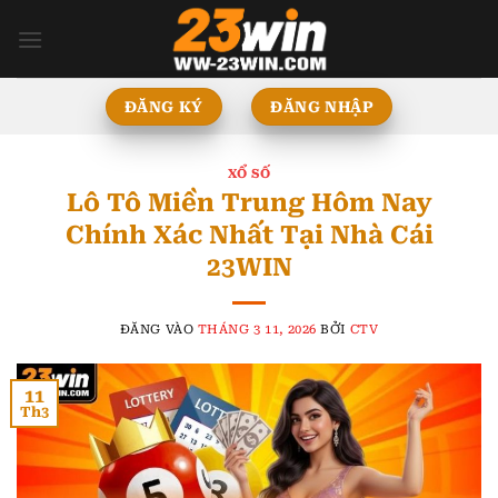
Bỏ
qua
nội
dung
ĐĂNG KÝ
ĐĂNG NHẬP
XỔ SỐ
Lô Tô Miền Trung Hôm Nay
Chính Xác Nhất Tại Nhà Cái
23WIN
ĐĂNG VÀO
THÁNG 3 11, 2026
BỞI
CTV
11
Th3