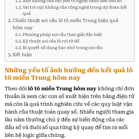
Ảnh hưởng của các yếu tố ngoại cảnh đến cầu số
Vai trò cực khủng của công nghệ trong dự đoán kết
quả
Chiến thuật soi cầu lô tô miền Trung hiệu quả
hôm nay
Phương pháp soi cầu theo giải đặc biệt
Kỹ thuật soi cầu lô rơi từ đề
Bí quyết sử dụng bạc nhớ trong soi cầu
Kết luận
Những yếu tố ảnh hưởng đến kết quả lô
tô miền Trung hôm nay
Theo dõi
lô tô miền Trung hôm nay
không chỉ đơn
thuần là xem các con số xuất hiện trên bảng điện tử
mà còn là quá trình nghiên cứu về các quy luật vận
hành của thuật toán quay số. Nhiều người tham gia
lâu năm thường chú ý đến sự biến động của các
đầu số và đuôi số qua từng kỳ quay để tìm ra mối
liên hệ logic giữa chúng.