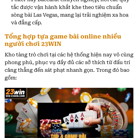
tắc được vận hành khắt khe theo tiêu chuẩn
sòng bài Las Vegas, mang lại trải nghiệm xa hoa
và đẳng cấp.
Tổng hợp tựa game bài online nhiều
người chơi 23WIN
Kho tàng trò chơi tại các hệ thống hiện nay vô cùng
phong phú, phục vụ đầy đủ các sở thích từ đấu trí
căng thẳng đến sát phạt nhanh gọn. Trong đó bao
gồm: