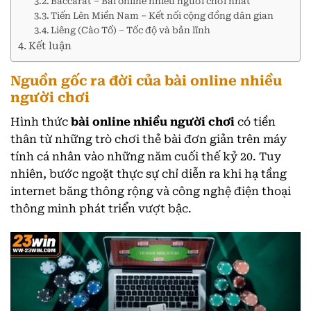
Baccarat – Bài online nhiều người chơi nhất
Tiến Lên Miền Nam – Kết nối cộng đồng dân gian
Liêng (Cào Tố) – Tốc độ và bản lĩnh
Kết luận
Nguồn gốc ra đời của bài online nhiều
người chơi
Hình thức
bài online nhiều người chơi
có tiền
thân từ những trò chơi thẻ bài đơn giản trên máy
tính cá nhân vào những năm cuối thế kỷ 20. Tuy
nhiên, bước ngoặt thực sự chỉ diễn ra khi hạ tầng
internet băng thông rộng và công nghệ điện thoại
thông minh phát triển vượt bậc.