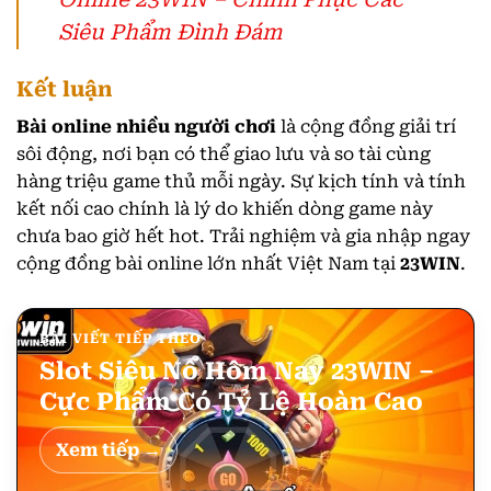
Siêu Phẩm Đình Đám
Kết luận
Bài online nhiều người chơi
là cộng đồng giải trí
sôi động, nơi bạn có thể giao lưu và so tài cùng
hàng triệu game thủ mỗi ngày. Sự kịch tính và tính
kết nối cao chính là lý do khiến dòng game này
chưa bao giờ hết hot. Trải nghiệm và gia nhập ngay
cộng đồng bài online lớn nhất Việt Nam tại
23WIN
.
BÀI VIẾT TIẾP THEO
Slot Siêu Nổ Hôm Nay 23WIN –
Cực Phẩm Có Tỷ Lệ Hoàn Cao
Xem tiếp →