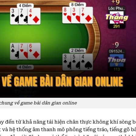
chung về game bài dân gian online
ày đến từ khả năng tái hiện chân thực không khí sòng b
t và hệ thống âm thanh mô phỏng tiếng tráo, tiếng gõ b