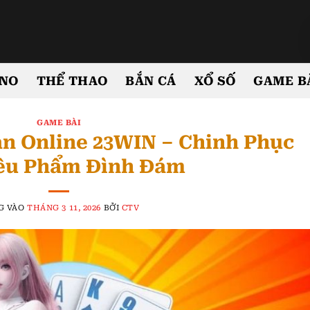
INO
THỂ THAO
BẮN CÁ
XỔ SỐ
GAME B
GAME BÀI
n Online 23WIN – Chinh Phục
iêu Phẩm Đình Đám
G VÀO
THÁNG 3 11, 2026
BỞI
CTV