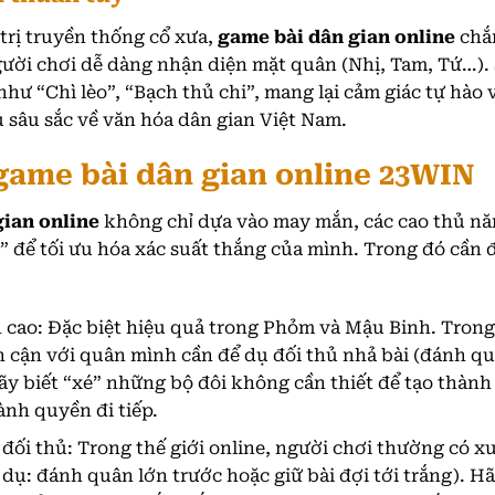
trị truyền thống cổ xưa,
game bài dân gian online
c
hắ
gười chơi dễ dàng nhận diện mặt quân (Nhị, Tam, Tứ…).
hư “Chì lèo”, “Bạch thủ chi”, mang lại cảm giác tự hào 
sâu sắc về văn hóa dân gian Việt Nam.
game bài dân gian online 23WIN
gian online
không chỉ dựa vào may mắn, các cao thủ n
để tối ưu hóa xác suất thắng của mình. Trong đó cần 
h cao: Đặc biệt hiệu quả trong Phỏm và Mậu Binh. Trong
 cận với quân mình cần để dụ đối thủ nhả bài (đánh q
hãy biết “xé” những bộ đôi không cần thiết để tạo thành
nh quyền đi tiếp.
đối thủ: Trong thế giới online, người chơi thường có x
dụ: đánh quân lớn trước hoặc giữ bài đợi tới trắng). H