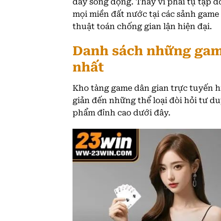
đầy sống động. Thay vì phải tụ tập đ
mọi miền đất nước tại các sảnh game
thuật toán chống gian lận hiện đại.
Danh sách những game
nhất
Kho tàng game dân gian trực tuyến h
giản đến những thể loại đòi hỏi tư 
phẩm đỉnh cao dưới đây.