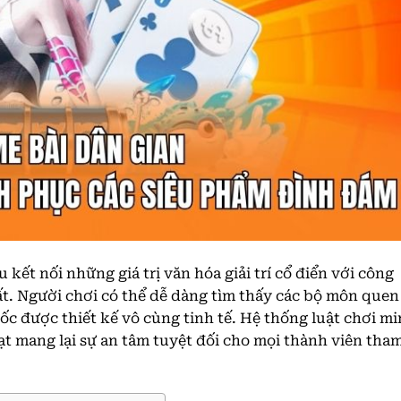
u kết nối những giá trị văn hóa giải trí cổ điển với công
ất. Người chơi có thể dễ dàng tìm thấy các bộ môn quen
c được thiết kế vô cùng tinh tế. Hệ thống luật chơi m
t mang lại sự an tâm tuyệt đối cho mọi thành viên tha