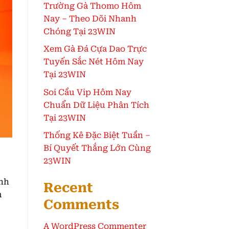
Trường Gà Thomo Hôm
Nay – Theo Dõi Nhanh
Chóng Tại 23WIN
Xem Gà Đá Cựa Dao Trực
Tuyến Sắc Nét Hôm Nay
Tại 23WIN
Soi Cầu Vip Hôm Nay
Chuẩn Dữ Liệu Phân Tích
Tại 23WIN
Thống Kê Đặc Biệt Tuần –
Bí Quyết Thắng Lớn Cùng
23WIN
inh
Recent
m
Comments
A WordPress Commenter