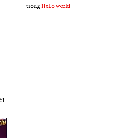
trong
Hello world!
ời