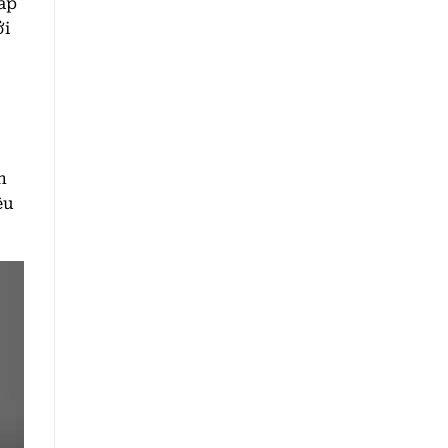
hắp
ởi
n
êu